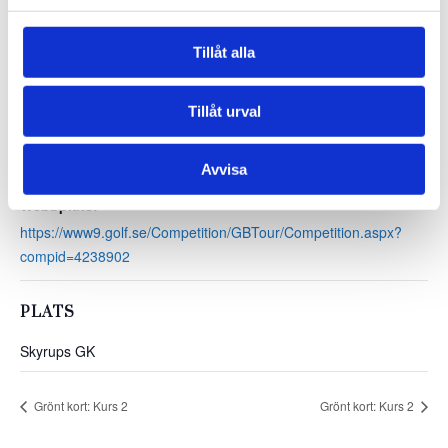
DETALJER
Datum:
Tillåt alla
22 maj, 2024
Tid:
Tillåt urval
16:30 - 18:30
Evenemang Kategori:
Avvisa
Aktivitetskalender
Webbplats:
https://www9.golf.se/Competition/GBTour/Competition.aspx?
compid=4238902
PLATS
Skyrups GK
Grönt kort: Kurs 2
Grönt kort: Kurs 2