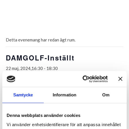
Detta evenemang har redan ägt rum.
DAMGOLF-Inställt
22 maj, 2024,16:30
-
18:30
Anmälan sker via Min Golf till damgolfen. Man kan önska
sen eller tidig start vid anmälan. Se fullständigt
Samtycke
Information
Om
spelschema och vem som är ansvarig på
hemsidan:
Damgolf – Skyrup Golf & Hotell (skyrupsgk.se)
Denna webbplats använder cookies
Lottning sker strax efter lunch på onsdagen och ni får er
Vi använder enhetsidentifierare för att anpassa innehållet