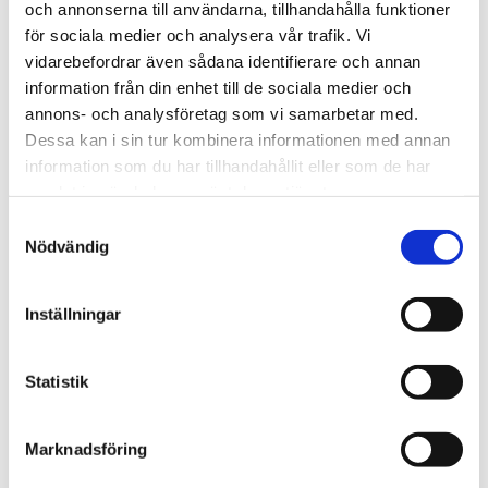
starttid via er e-post, precis som vid en klubbtävling.
och annonserna till användarna, tillhandahålla funktioner
för sociala medier och analysera vår trafik. Vi
vidarebefordrar även sådana identifierare och annan
Startavgift:40 kronor
information från din enhet till de sociala medier och
Betalas med Swish till nummer 0702-833767 vid
annons- och analysföretag som vi samarbetar med.
speltillfället till tävlingsledaren.
Dessa kan i sin tur kombinera informationen med annan
information som du har tillhandahållit eller som de har
Macka går att beställa innan spel. Den ska betalas via
samlat in när du har använt deras tjänster.
Swish vid beställning.
Samtyckesval
Nödvändig
Utlottning av pris sker vid varje speltillfälle efter avslutat
spel.
Inställningar
Statistik
Lägg till i kalender
Marknadsföring