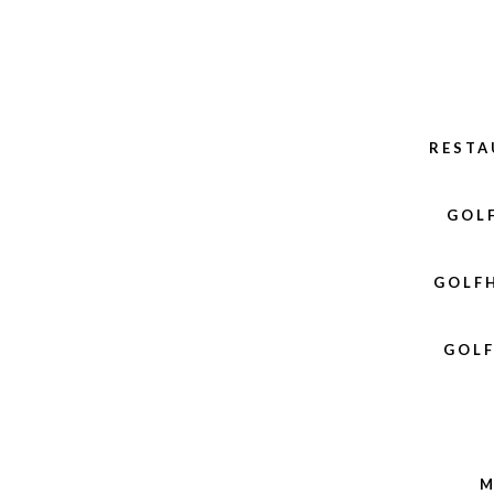
REST
GOL
GOLF
GOL
M