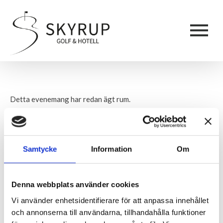
Detta evenemang har redan ägt rum.
Damgolfen
SEK30
8 juli, 2020,17:00
-
19:00
Samtycke
Information
Om
– Dagens spelform: Slaggolf
Denna webbplats använder cookies
– Start från Hål 1
Vi använder enhetsidentifierare för att anpassa innehållet
– Första start 17.10, ingen föranmälan krävs men
och annonserna till användarna, tillhandahålla funktioner
uppskattas av tävlingsledningen. Antingen i pärmen i