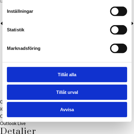
Inställningar
Statistik
Marknadsföring
Tillåt alla
Tillåt urval
Google Kalender
iCalendar
Avvisa
Outlook 365
Outlook Live
Detaljer