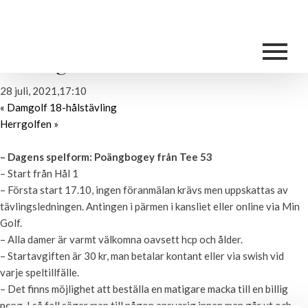
Detta evenemang har redan ägt rum.
Damgolfen
28 juli, 2021,17:10
«
Damgolf 18-hålstävling
Herrgolfen
»
– Dagens spelform: Poängbogey från Tee 53
– Start från Hål 1
– Första start 17.10, ingen föranmälan krävs men uppskattas av
tävlingsledningen. Antingen i pärmen i kansliet eller online via Min
Golf.
– Alla damer är varmt välkomna oavsett hcp och ålder.
– Startavgiften är 30 kr, man betalar kontant eller via swish vid
varje speltillfälle.
– Det finns möjlighet att beställa en matigare macka till en billig
peng. I så fall säger man till någon ansvarig innan man går ut och