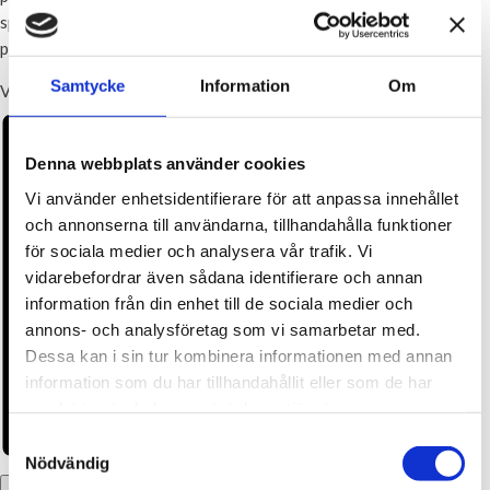
spelar, så är mackan färdig till samlingen efteråt där det även är
prisutdelning.
Samtycke
Information
Om
Varmt välkomna!
Denna webbplats använder cookies
Vi använder enhetsidentifierare för att anpassa innehållet
och annonserna till användarna, tillhandahålla funktioner
för sociala medier och analysera vår trafik. Vi
vidarebefordrar även sådana identifierare och annan
information från din enhet till de sociala medier och
annons- och analysföretag som vi samarbetar med.
Dessa kan i sin tur kombinera informationen med annan
information som du har tillhandahållit eller som de har
samlat in när du har använt deras tjänster.
Samtyckesval
Nödvändig
Lägg till i kalender