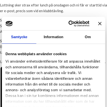
Lottning sker strax efter lunch på onsdagen och ni får er starttid via
er e-post, precis som vid en klubbtävling.
Spelform: Slag
Spel från Hål 1
Ansvarig: Marie-Louise Hägneryd
Samtycke
Information
Om
Startavgift:40 kronor
Betalas med Swish till nummer 0702-833767 vid speltillfället till
tävlingsledaren.
Denna webbplats använder cookies
Vi använder enhetsidentifierare för att anpassa innehållet
Utlottning av pris sker vid varje speltillfälle efter att alla kommit in.
och annonserna till användarna, tillhandahålla funktioner
för sociala medier och analysera vår trafik. Vi
vidarebefordrar även sådana identifierare och annan
information från din enhet till de sociala medier och
annons- och analysföretag som vi samarbetar med.
Dessa kan i sin tur kombinera informationen med annan
information som du har tillhandahållit eller som de har