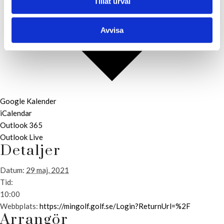
Tillåt urval
Avvisa
Google Kalender
iCalendar
Outlook 365
Outlook Live
Detaljer
Datum:
29 maj, 2021
Tid:
10:00
Webbplats:
https://mingolf.golf.se/Login?ReturnUrl=%2F
Arrangör