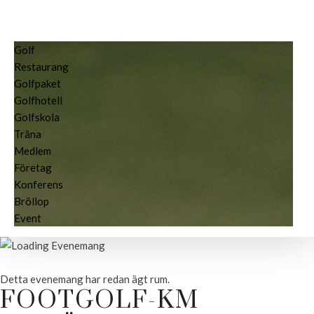
Golf
Restaurang
Golfpaket
Golfhotell
Golfskola
Träna
Medlem
Företag
Konferens
Bröllop
Event
Detta evenemang har redan ägt rum.
FOOTGOLF-KM