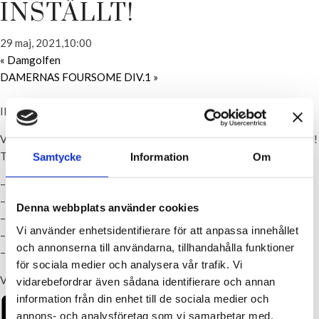
INSTÄLLT!
29 maj, 2021,10:00
«
Damgolfen
DAMERNAS FOURSOME DIV.1
»
INSTÄLLT TILLS VIDARE!
Varmt välkomna att delta i Skyrups första upplaga av Footgolf-KM!
Tävlingen kommer att gå av stapeln på korthålsbanan.
Samtycke
Information
Om
– Alla medlemmar är välkomna med sin anmälan.
– Det kommer att koras en herr- samt en dammästare.
Denna webbplats använder cookies
– Kanonstart 10.00
Vi använder enhetsidentifierare för att anpassa innehållet
– 2 varv på korthålsbanan = 10 Hål.
och annonserna till användarna, tillhandahålla funktioner
– Startavgift: 125kr, dagens lunch ingår
för sociala medier och analysera vår trafik. Vi
Varmt välkomna!
vidarebefordrar även sådana identifierare och annan
information från din enhet till de sociala medier och
annons- och analysföretag som vi samarbetar med.