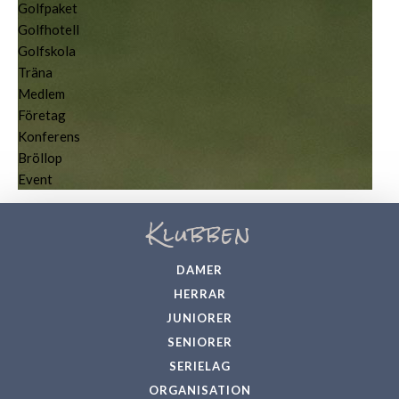
Golfpaket
Golfhotell
Golfskola
Träna
Medlem
Företag
Konferens
Bröllop
Event
Klubben
DAMER
HERRAR
JUNIORER
SENIORER
SERIELAG
ORGANISATION