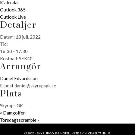
iCalendar
Outlook 365
Outlook Live
Detaljer
Datum:
18 juli, 2022
Tid:
16:30 - 17:30
Kostnad:
SEK40
Arrangör
Daniel Edvardsson
E-post
daniel@skyrupsgk.se
Plats
Skyrups GK
«
Damgolfen
Torsdagsscramble
»
© 2023 - SKYRUP GOLF & HOTELL - SITE BY
MICKAEL TANNUS