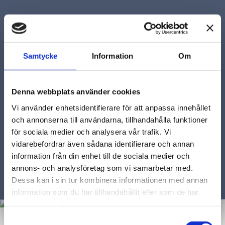
Träna
TRÄNA STARTSIDA
Samtycke
Information
Om
LEKTIONER
COMBOTRÄNING
GOLFSKOLA
Denna webbplats använder cookies
GRÖNT KORT
Vi använder enhetsidentifierare för att anpassa innehållet
GOLFRESOR
och annonserna till användarna, tillhandahålla funktioner
Boka
för sociala medier och analysera vår trafik. Vi
vidarebefordrar även sådana identifierare och annan
information från din enhet till de sociala medier och
BOKA GOLFPAKET
annons- och analysföretag som vi samarbetar med.
BOKA STARTTID
Dessa kan i sin tur kombinera informationen med annan
information som du har tillhandahållit eller som de har
samlat in när du har använt deras tjänster.
Samtyckesval