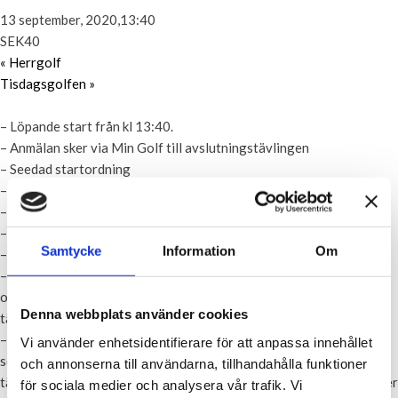
13 september, 2020,13:40
SEK40
«
Herrgolf
Tisdagsgolfen
»
– Löpande start från kl 13:40.
– Anmälan sker via Min Golf till avslutningstävlingen
– Seedad startordning
– 18 Hål med dubbel poängfördelning
– Start Hål 1
– Spelform: Slaggolf
Samtycke
Information
Om
– 2-rätters middag efter tävling. Kostnad 200kr.
– Startavgiften är 40 kr och betalas helst via Swish. Kontanter är
okej i undantagsfall. Betalar gör du i receptionen till
Denna webbplats använder cookies
tävlingsledaren innan du spelar.
– Prisutdelning hålls direkt efter att sista spelare har lämnat in sitt
Vi använder enhetsidentifierare för att anpassa innehållet
scorekort. Det är viktigt att du lämnar in ditt scorekort till någon i
och annonserna till användarna, tillhandahålla funktioner
tävlingsledningen. Den som inte lämnar in sitt scorekort får ej heller
för sociala medier och analysera vår trafik. Vi