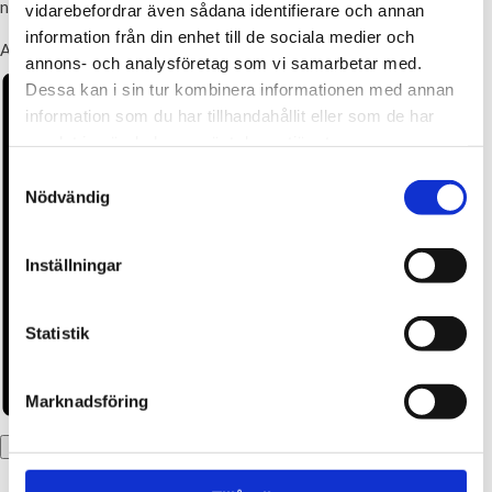
några poäng den deltävlingen.
vidarebefordrar även sådana identifierare och annan
information från din enhet till de sociala medier och
Anmälan sker via Min Golf, länk hittar ni nedan.
annons- och analysföretag som vi samarbetar med.
Dessa kan i sin tur kombinera informationen med annan
information som du har tillhandahållit eller som de har
samlat in när du har använt deras tjänster.
Samtyckesval
Nödvändig
Inställningar
Statistik
Marknadsföring
Lägg till i kalender