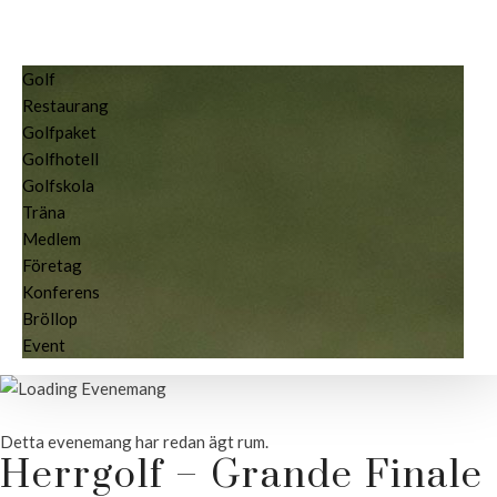
Golf
Restaurang
Golfpaket
Golfhotell
Golfskola
Träna
Medlem
Företag
Konferens
Bröllop
Event
Detta evenemang har redan ägt rum.
Herrgolf – Grande Finale