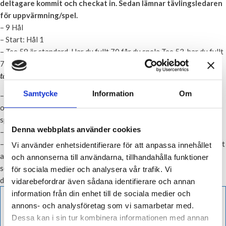
deltagare kommit och checkat in. Sedan lämnar tävlingsledaren
för uppvärmning/spel.
– 9 Hål
– Start: Hål 1
– Tee 59 är standard. Har du fyllt 70 får du spela Tee 53, har du fyllt
75 år får du spela Tee 47.
Klicka i ”Tillåt val av tee enligt ”Tee i HCP-
tävlingar” om du ska spela 53 eller 47
Samtycke
Information
Om
– Startavgiften är 40 kr och betalas helst via Swish. Kontanter är
okej i undantagsfall. Betalar gör du till tävlingsledaren innan du
spelar.
Denna webbplats använder cookies
– Macka efter spel förbeställs innan spel. Kostnad 30 kr.
– Priser kommer att fördelas via Swish 1 gång/månad. Det är viktigt
Vi använder enhetsidentifierare för att anpassa innehållet
att du lämnar in ditt scorekort till någon i tävlingsledningen. Den
och annonserna till användarna, tillhandahålla funktioner
som inte lämnar in sitt scorekort får ej heller några poäng den
för sociala medier och analysera vår trafik. Vi
deltävlingen.
vidarebefordrar även sådana identifierare och annan
information från din enhet till de sociala medier och
annons- och analysföretag som vi samarbetar med.
Dessa kan i sin tur kombinera informationen med annan