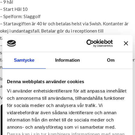
– 9 hål
– Start Hål 10
– Spelform: Slaggolf
– Startavgiften är 40 kr och betalas helst via Swish. Kontanter är
okej i undantagsfall. Betalar gör du i receptionen till
tävlingsledaren innan du spelar.
– Prisutdelning hålls direkt efter att sista spelare har lämnat in sitt
scorekort. Det är viktigt att du lämnar in ditt scorekort till någon i
tävlingsledningen. Den som inte lämnar in sitt scorekort får ej heller
Samtycke
Information
Om
några poäng den deltävlingen.
Ingen föranmälan i GIT under rådande corona-situation. Bara till
Denna webbplats använder cookies
att dyka upp om man vill vara med.
Vi använder enhetsidentifierare för att anpassa innehållet
Väl mött på måndagar!
och annonserna till användarna, tillhandahålla funktioner
för sociala medier och analysera vår trafik. Vi
vidarebefordrar även sådana identifierare och annan
information från din enhet till de sociala medier och
annons- och analysföretag som vi samarbetar med.
Dessa kan i sin tur kombinera informationen med annan