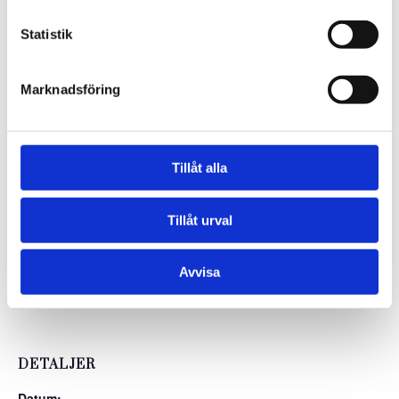
I tävlingsavgiften ingår Dagens Lunch.
Statistik
Tidsschema:
9.00 – 12.00 – Americano på bana 1 och 2. Sista timmen
Marknadsföring
är finalspel
12.00 – Dagens Lunch i Restaurangen
Tillåt alla
Anmälan gör du på Min Golf under tävlingar!
Tillåt urval
Avvisa
Lägg till i kalender
DETALJER
Datum: