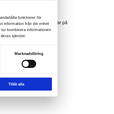
andahålla funktioner för
nder en golfrunda, samt svarar på
n information från din enhet
 tur kombinera informationen
deras tjänster.
Marknadsföring
Tillåt alla