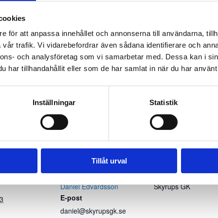
g ute i Skyrup.
cookies
e för att anpassa innehållet och annonserna till användarna, tillh
Solveig Wennerholm går igenom de viktigaste reglerna u
vår trafik. Vi vidarebefordrar även sådana identifierare och anna
nnons- och analysföretag som vi samarbetar med. Dessa kan i sin
har tillhandahållit eller som de har samlat in när du har använt 
Inställningar
Statistik
!
Tillåt urval
ER
ARRANGÖR
PLATS
Daniel Edvardsson
Skyrups GK
E-post
23
daniel@skyrupsgk.se