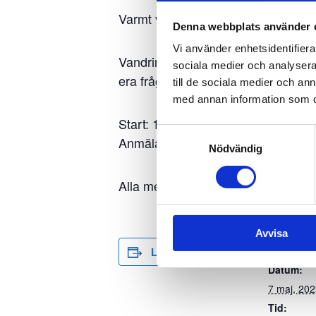
Varmt välkomna till en regelvandrin
Denna webbplats använder 
Vi använder enhetsidentifierar
Vandringen tar c:a 90 minuter där 
sociala medier och analysera 
era frågor.
till de sociala medier och a
med annan information som du 
Start: 16.00
Samtyckesval
Anmälan sker via Min Golf
Nödvändig
Alla medlemmar är varmt välkomna
Avvisa
DETALJ
Lägg till i kalender
Datum:
7 maj, 20
Tid: