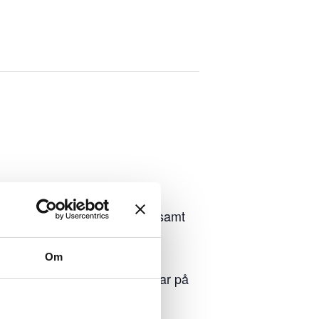
TELL
GOLFSKOLA
TRÄNA
MEDLEM
TAG
KONFERENS
BRÖLLOP
EVENT
 för de olika kommittéerna, samt
Om
nder en golfrunda, samt svarar på