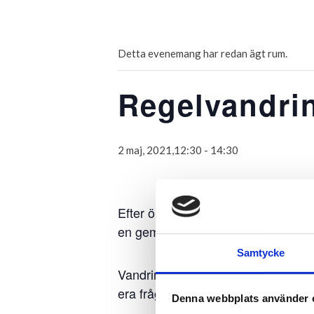
G
Detta evenemang har redan ägt rum.
Regelvandri
2 maj, 2021,12:30
-
14:30
Efter önskemål under höstens work
en gemensam klubbregelvandring.
Samtycke
Vandringen tar c:a 90 minuter där 
era frågor.
Denna webbplats använder 