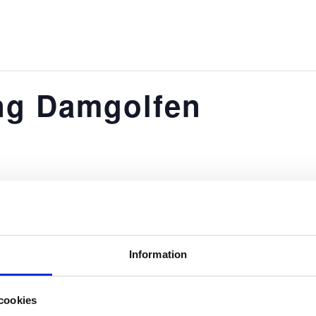
OLF
RESTAURANG
GOLFPAKET
GOLFHO
ng Damgolfen
FÖRE
-shop, kommer vi denna säsong erbjuda regelvandringar
Information
Solveig Wennerholm går igenom de viktigaste reglerna u
cookies