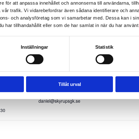
e för att anpassa innehållet och annonserna till användarna, tillh
vår trafik. Vi vidarebefordrar även sådana identifierare och anna
nnons- och analysföretag som vi samarbetar med. Dessa kan i sin
har tillhandahållit eller som de har samlat in när du har använt 
mail till
daniel@skyrupsgk.se
Inställningar
Statistik
ER
ARRANGÖR
PLATS
Tillåt urval
Daniel Edvardsson
Skyrups GK
E-post
21
daniel@skyrupsgk.se
:30