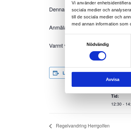
Vi använder enhetsidentifierar
Denna runda är för
.
Damgolfarna
sociala medier och analysera 
till de sociala medier och a
med annan information som du 
Anmälan sker via Min Golf, eller via 
Samtyckesval
Varmt välkomna!
Nödvändig
DETALJ
Lägg till i kalender
Avvisa
Datum:
2 maj, 20
Tid:
12:30 - 14
Regelvandring Herrgolfen