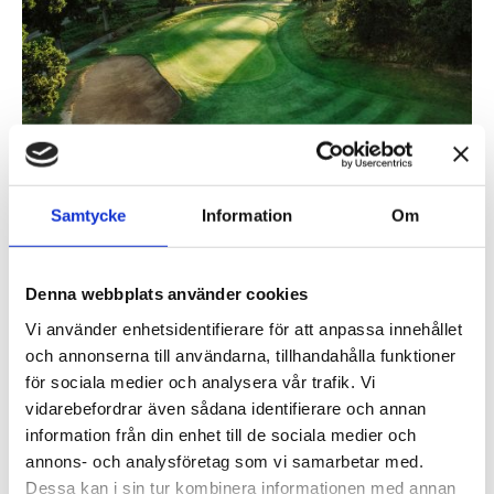
Allt mindre singeltävlingar spelas på våra klubbar, vilket
vi vill ändra på! Därför har Araslöv, Skyrup, Kristianstad &
Skepparslöv Golfklubb gått tillsammans för att fler
Samtycke
Information
Om
singeltävlingar ska erbjudas till våra medlemmar.
Denna webbplats använder cookies
Under 2024 kommer du som är medlem i någon av dessa
Vi använder enhetsidentifierare för att anpassa innehållet
klubbar kunna tävla utan att betala någon greenfee på
och annonserna till användarna, tillhandahålla funktioner
respektive klubb vid dessa 4 st tillfällen.
för sociala medier och analysera vår trafik. Vi
vidarebefordrar även sådana identifierare och annan
Kristianstad: 26/5
information från din enhet till de sociala medier och
annons- och analysföretag som vi samarbetar med.
Skepparslöv: 15/6
Dessa kan i sin tur kombinera informationen med annan