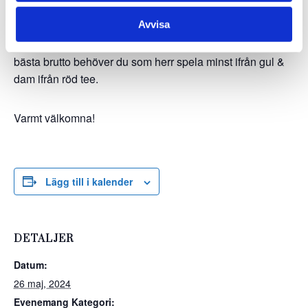
2 st klasser: Dam & Herr – Slaggolf.
Avvisa
​Bästa bruttoscore kommer att belönas vid varje
tävlingstilfälle under året. För att vara med och tävla om
bästa brutto behöver du som herr spela minst ifrån gul &
dam ifrån röd tee.
Varmt välkomna!
Lägg till i kalender
DETALJER
Datum:
26 maj, 2024
Evenemang Kategori: