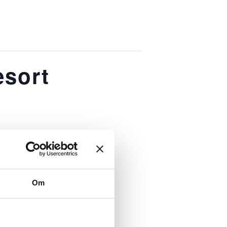
TELL
GOLFSKOLA
TRÄNA
MEDLEM
esort
TAG
KONFERENS
BRÖLLOP
EVENT
DETALJER
Om
Datum:
29 juni, 2025
Evenemang Kategori: