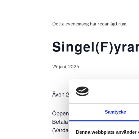
G
Detta evenemang har redan ägt rum.
Singel(F)yra
29 juni, 2025
Även 2025 erbjuder vi våra medlem
Öppen för aktiva medlemmar i dess
Samtycke
Betala bara varje tävlings avgift, 20
(Vardagsmedlemmar betalar tävlin
Denna webbplats använder 