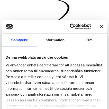
Samtycke
Information
Om
Välkomna till årets klubbmästerskap!
Denna webbplats använder cookies
Även om ni inte skulle bli tillräckligt med deltagare i er
Vi använder enhetsidentifierare för att anpassa innehållet
åldersklass i KM, är ni fortfarande med i Nettotävlingen.
och annonserna till användarna, tillhandahålla funktioner
för sociala medier och analysera vår trafik. Vi
vidarebefordrar även sådana identifierare och annan
Stora KM Herrar = 36 Hål. Morgon + Eftermiddag
information från din enhet till de sociala medier och
Stora KM Damer = 36 Hål. Morgon + Eftermiddag
annons- och analysföretag som vi samarbetar med.
Ålderskategori-KM och Dam-kategori = 18 Hål
Dessa kan i sin tur kombinera informationen med annan
eftermiddag
information som du har tillhandahållit eller som de har