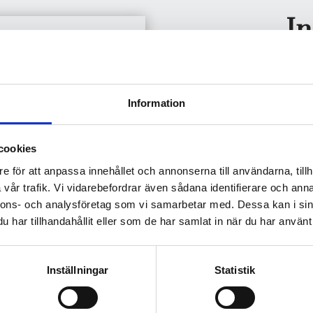
I
Utomhusträningen börjar v.16 
börjar
Information
T
Grupp 1: måndagar kl.18:00
cookies
Grupp 2: onsdagar kl.17:00
e för att anpassa innehållet och annonserna till användarna, tillh
Tränin
vår trafik. Vi vidarebefordrar även sådana identifierare och anna
nnons- och analysföretag som vi samarbetar med. Dessa kan i sin
Träningskostnad för Grupp 1
har tillhandahållit eller som de har samlat in när du har använt 
Minior
Träningsavgift betalas in på
Inställningar
Statistik
märk med namn och vad det gäll
juniorträning el 