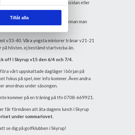
ll ovan utan görs via Min Golf, hemsidan eller
bolagets BG.
Tillåt alla
öjlighet att få testa träna 2-3 ggr innan man
 betalar sen in träningsavgiften.
amt v33-40. Våra yngsta miniorer tränar v21-21
r på hösten, ej bestämd startvecka än.
k off i Skyrup v15 den 6/4 och 7/4.
öra vårt uppskattade dagläger i början på
et fokus på spel, mer info kommer. Även andra
er anordnas under säsongen.
i inte kommer på en träning på tfn 0708-669921.
er får förmånen att äta dagens lunch i Skyrup
priset under sommarlovet
.
att se dig på golfklubben i Skyrup!