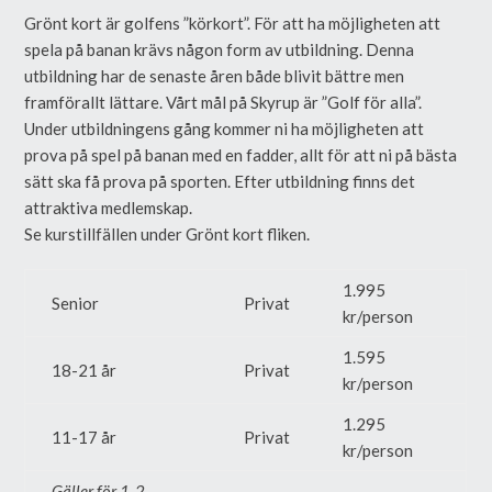
Grönt kort är golfens ”körkort”.
För att ha möjligheten att
spela på banan krävs någon form av utbildning. Denna
utbildning har de senaste åren både blivit bättre men
framförallt lättare. Vårt mål på Skyrup är ”Golf för alla”.
Under utbildningens gång kommer ni ha möjligheten att
prova på spel på banan med en fadder, allt för att ni på bästa
sätt ska få prova på sporten. Efter utbildning finns det
attraktiva medlemskap.
Se kurstillfällen under Grönt kort fliken.
1.995
Senior
Privat
kr/person
1.595
18-21 år
Privat
kr/person
1.295
11-17 år
Privat
kr/person
Gäller för 1-2