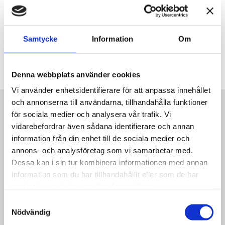
All priser nedan gäller från till 2026-02-12
Samtycke
Information
Om
BOKA LEKTIONER
Denna webbplats använder cookies
Vi använder enhetsidentifierare för att anpassa innehållet
och annonserna till användarna, tillhandahålla funktioner
Privatlektioner
för sociala medier och analysera vår trafik. Vi
Tillsammans med mig koncentrerar vi oss på de delar av
vidarebefordrar även sådana identifierare och annan
spelet du behöver för att utveckla din golf.
information från din enhet till de sociala medier och
annons- och analysföretag som vi samarbetar med.
29 min, 1 pers
525 kr
Dessa kan i sin tur kombinera informationen med annan
information som du har tillhandahållit eller som de har
58 min, 1 pers
995 kr
samlat in när du har använt deras tjänster.
58 min, 2 pers
1050 kr
Samtyckesval
Nödvändig
Custom Fitting, 30 min
525 kr