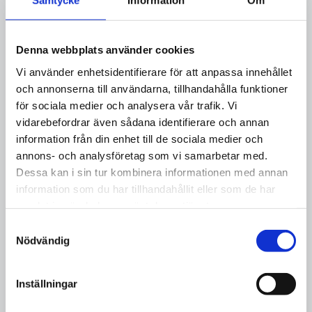
Samtycke
Information
Om
fredrik.orremo@tetrapak.com
Denna webbplats använder cookies
Roger Thorslund
Vi använder enhetsidentifierare för att anpassa innehållet
och annonserna till användarna, tillhandahålla funktioner
Sekreterare
för sociala medier och analysera vår trafik. Vi
rogerthorslund@gmail.com
vidarebefordrar även sådana identifierare och annan
information från din enhet till de sociala medier och
annons- och analysföretag som vi samarbetar med.
Charlotta Eroldsson
Dessa kan i sin tur kombinera informationen med annan
information som du har tillhandahållit eller som de har
Ledamot
samlat in när du har använt deras tjänster.
lotta.eroldsson@hotmail.com
Samtyckesval
Nödvändig
Inställningar