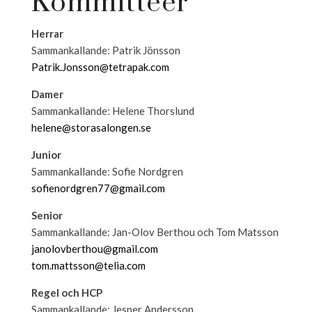
Kommittéer
Herrar
Sammankallande: Patrik Jönsson
Patrik.Jonsson@tetrapak.com
Damer
Sammankallande: Helene Thorslund
helene@storasalongen.se
Junior
Sammankallande: Sofie Nordgren
sofienordgren77@gmail.com
Senior
Sammankallande: Jan-Olov Berthou och Tom Matsson
janolovberthou@gmail.com
tom.mattsson@telia.com
Regel och HCP
Sammankallande: Jesper Andersson